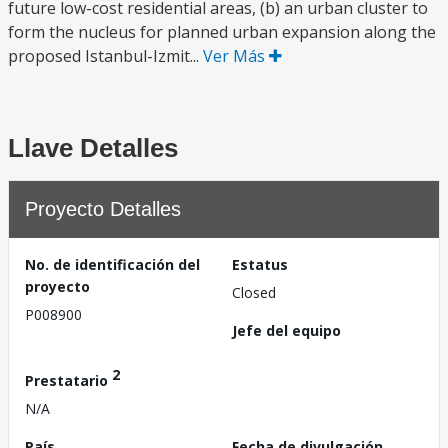
future low-cost residential areas, (b) an urban cluster to
form the nucleus for planned urban expansion along the
proposed Istanbul-Izmit...
Ver Más
Llave Detalles
Proyecto Detalles
No. de identificación del
Estatus
proyecto
Closed
P008900
Jefe del equipo
2
Prestatario
N/A
País
Fecha de divulgación