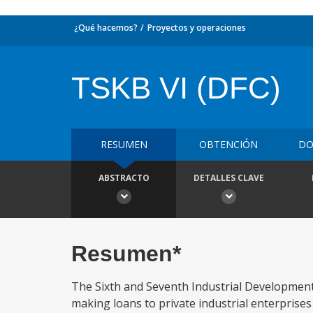
¿Qué hacemos?
Proyectos y operaciones
TSKB VI (DFC)
RESUMEN
OBTENCIÓN
DO
ABSTRACTO
DETALLES CLAVE
Resumen*
The Sixth and Seventh Industrial Development
making loans to private industrial enterprises