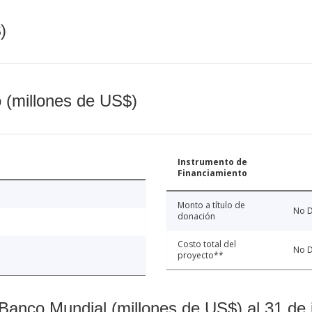
)
o (millones de US$)
Instrumento de
Financiamiento
Monto a título de
No D
donación
Costo total del
No D
proyecto**
Banco Mundial (millones de US$) al 31 de 