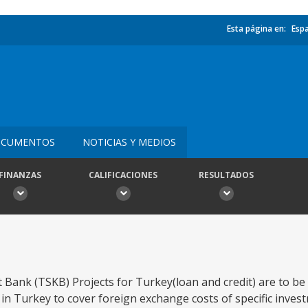
Esta página en:
Esp
CUMENTOS
NOTICIAS Y MEDIOS
FINANZAS
CALIFICACIONES
RESULTADOS
 Bank (TSKB) Projects for Turkey(loan and credit) are to be
 in Turkey to cover foreign exchange costs of specific inves