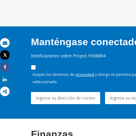
Manténgase conectado,
Correo electrónico
Tweet
Notificaciones sobre Project P008884
Imprimir
Share
Acepto los términos de
privacidad
y otorgo mi permiso pa
Share
seleccionado.
Finanzas