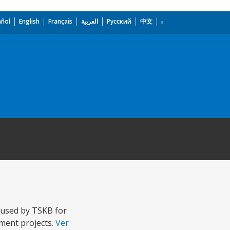
añol
English
Français
العربية
Русский
中文
 used by TSKB for
tment projects.
Ver