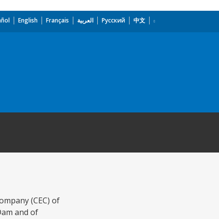
añol
English
Français
العربية
Русский
中文
Company (CEC) of
 Dam and of