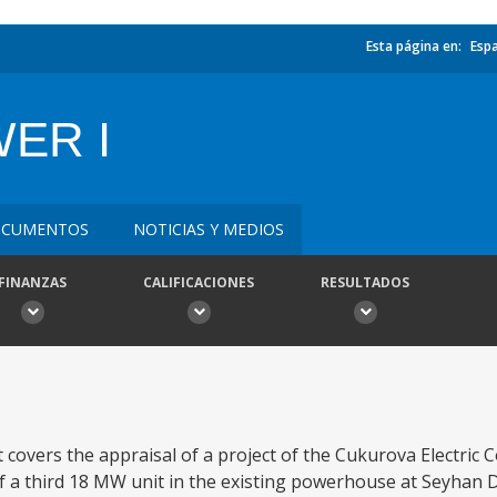
Esta página en:
Esp
ER I
CUMENTOS
NOTICIAS Y MEDIOS
FINANZAS
CALIFICACIONES
RESULTADOS
covers the appraisal of a project of the Cukurova Electric 
 of a third 18 MW unit in the existing powerhouse at Seyhan