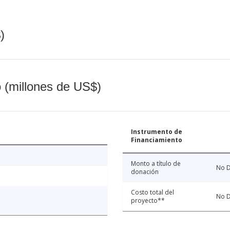
)
o (millones de US$)
Instrumento de
Financiamiento
Monto a título de
No D
donación
Costo total del
No D
proyecto**