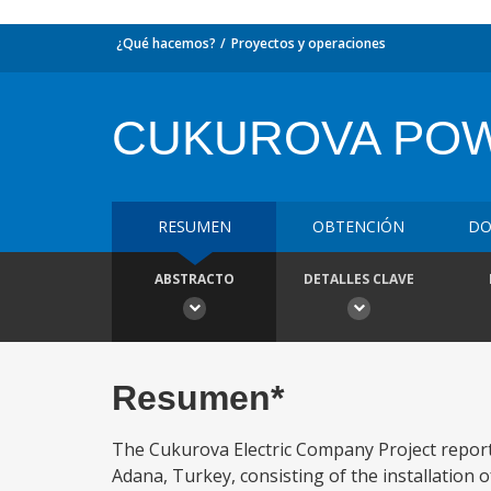
¿Qué hacemos?
Proyectos y operaciones
CUKUROVA POW
RESUMEN
OBTENCIÓN
DO
ABSTRACTO
DETALLES CLAVE
Resumen*
The Cukurova Electric Company Project report 
Adana, Turkey, consisting of the installation