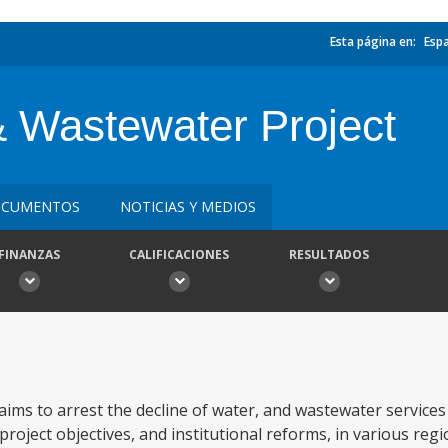
Esta página en:
Esp
& Wastewater Project
CUMENTOS
NOTICIAS Y MEDIOS
FINANZAS
CALIFICACIONES
RESULTADOS
ims to arrest the decline of water, and wastewater service
oject objectives, and institutional reforms, in various regi