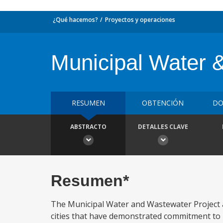
¿Qué hacemos?
Proyectos y operaciones
Municipal Water 
RESUMEN
OBTENCIÓN
DO
ABSTRACTO
DETALLES CLAVE
Resumen*
The Municipal Water and Wastewater Project a
cities that have demonstrated commitment to pr