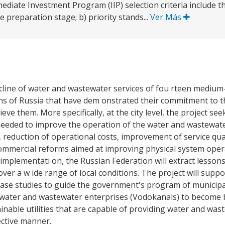
ediate Investment Program (IIP) selection criteria include 
 preparation stage; b) priority stands...
Ver Más
ecline of water and wastewater services of fou rteen medium-s
ons of Russia that have dem onstrated their commitment to t
ve them. More specifically, at the city level, the project see
 needed to improve the operation of the water and wastewat
reduction of operational costs, improvement of service quali
 commercial reforms aimed at improving physical system oper
mplementati on, the Russian Federation will extract lesson
er a w ide range of local conditions. The project will supp
 case studies to guide the government's program of municipa
r water and wastewater enterprises (Vodokanals) to become
ainable utilities that are capable of providing water and was
ective manner.