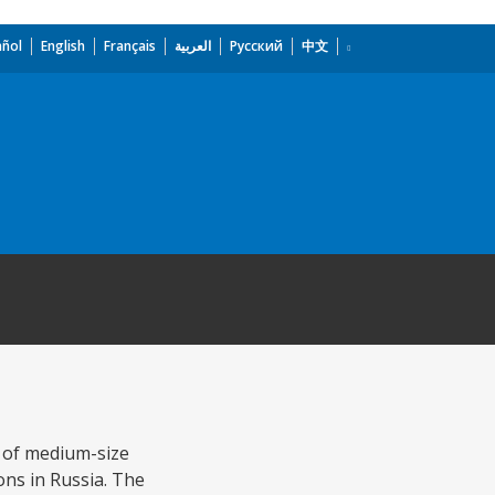
añol
English
Français
العربية
Русский
中文
s of medium-size
ons in Russia. The