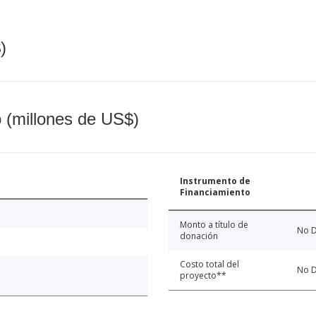
)
o (millones de US$)
Instrumento de
Financiamiento
Monto a título de
No D
donación
Costo total del
No D
proyecto**