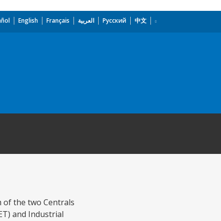
añol
English
Français
العربية
Русский
中文
 of the two Centrals
ET) and Industrial