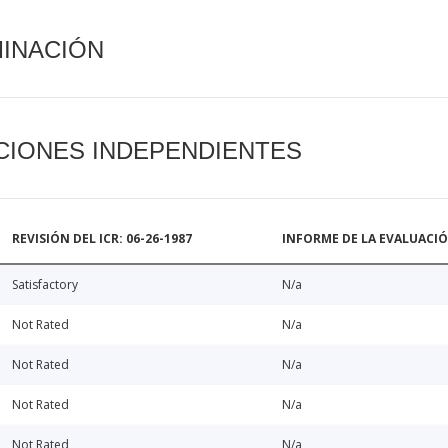
MINACIÓN
CIONES INDEPENDIENTES
REVISIÓN DEL ICR: 06-26-1987
INFORME DE LA EVALUACI
Satisfactory
N/a
Not Rated
N/a
Not Rated
N/a
Not Rated
N/a
Not Rated
N/a