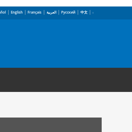
añol
English
Français
العربية
Русский
中文