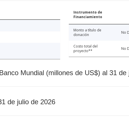
Instrumento de
Financiamiento
Monto a título de
No D
donación
Costo total del
No D
proyecto**
Banco Mundial (millones de US$) al 31 de 
31 de julio de 2026