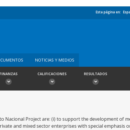
Esta página en:
Esp
CUMENTOS
NOTICIAS Y MEDIOS
FINANZAS
CALIFICACIONES
RESULTADOS
o Nacional Project are: (i) to support the development of 
 private and mixed sector enterprises with special emphasis