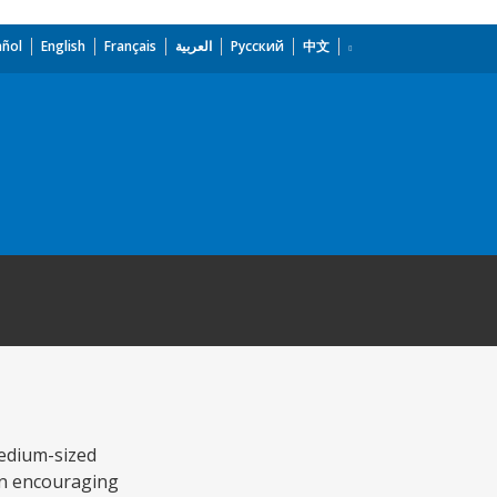
añol
English
Français
العربية
Русский
中文
medium-sized
 on encouraging