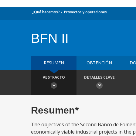
¿Qué hacemos?
Proyectos y operaciones
BFN II
RESUMEN
OBTENCIÓN
DO
ABSTRACTO
DETALLES CLAVE
Resumen*
The objectives of the Second Banco de Foment
economically viable industrial projects in the