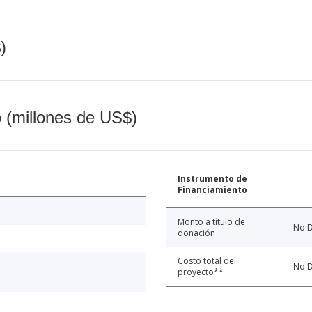
)
o (millones de US$)
Instrumento de
Financiamiento
Monto a título de
No D
donación
Costo total del
No D
proyecto**