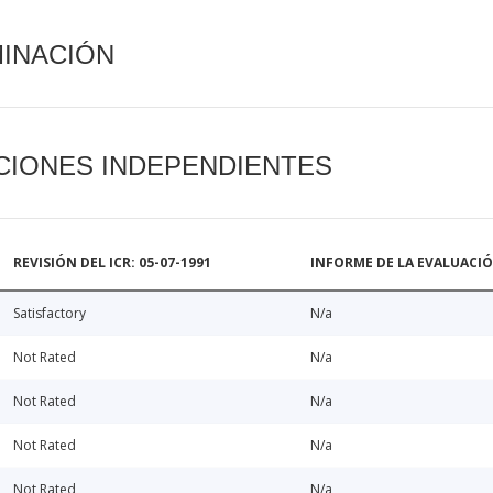
MINACIÓN
CIONES INDEPENDIENTES
REVISIÓN DEL ICR: 05-07-1991
INFORME DE LA EVALUACI
Satisfactory
N/a
Not Rated
N/a
Not Rated
N/a
Not Rated
N/a
Not Rated
N/a