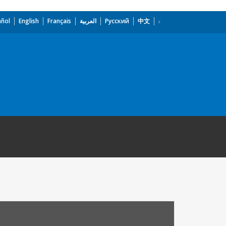
añol
English
Français
العربية
Русский
中文