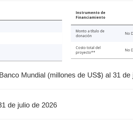
Instrumento de
Financiamiento
Monto a título de
No D
donación
Costo total del
No D
proyecto**
Banco Mundial (millones de US$) al 31 de 
31 de julio de 2026