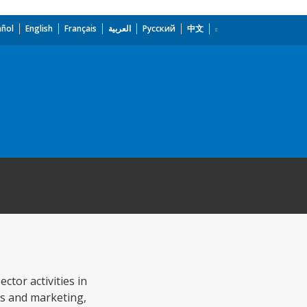
añol
English
Français
العربية
Русский
中文
tor activities in
ks and marketing,