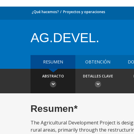
¿Qué hacemos?
Proyectos y operaciones
AG.DEVEL.
RESUMEN
OBTENCIÓN
DO
ABSTRACTO
DETALLES CLAVE
Resumen*
The Agricultural Development Project is desig
rural areas, primarily through the restructuri