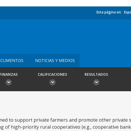
Esta página en:
Esp
CUMENTOS
NOTICIAS Y MEDIOS
FINANZAS
CALIFICACIONES
RESULTADOS
ned to support private farmers and promote other private sec
ng of high-priority rural cooperatives (e.g., cooperative ban