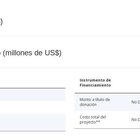
)
o (millones de US$)
Instrumento de
Financiamiento
Monto a título de
No D
donación
Costo total del
No D
proyecto**