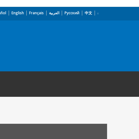
añol
English
Français
العربية
Русский
中文