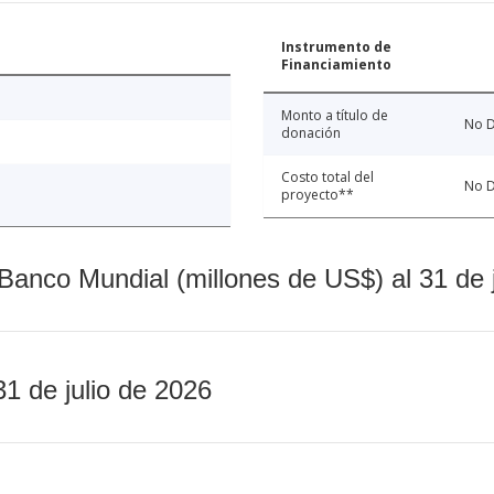
Instrumento de
Financiamiento
Monto a título de
No D
donación
Costo total del
No D
proyecto**
Banco Mundial (millones de US$) al 31 de 
31 de julio de 2026