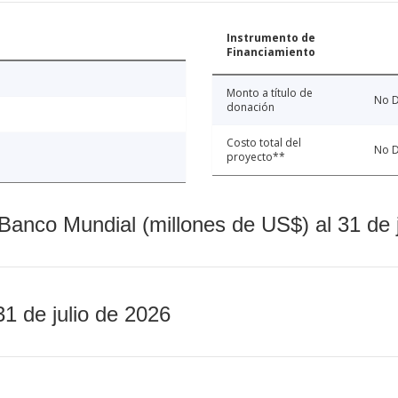
Instrumento de
Financiamiento
Monto a título de
No D
donación
Costo total del
No D
proyecto**
Banco Mundial (millones de US$) al 31 de 
31 de julio de 2026