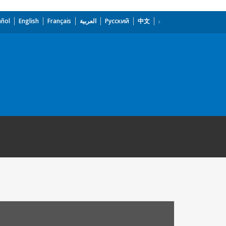
añol
English
Français
العربية
Русский
中文