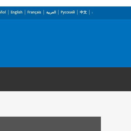
añol
English
Français
العربية
Русский
中文