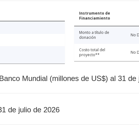
Instrumento de
Financiamiento
Monto a título de
No D
donación
Costo total del
No D
proyecto**
Banco Mundial (millones de US$) al 31 de 
31 de julio de 2026