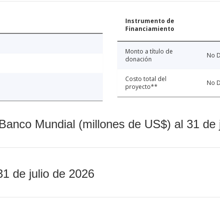
Instrumento de
Financiamiento
Monto a título de
No D
donación
Costo total del
No D
proyecto**
Banco Mundial (millones de US$) al 31 de 
31 de julio de 2026