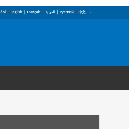
añol
English
Français
العربية
Русский
中文