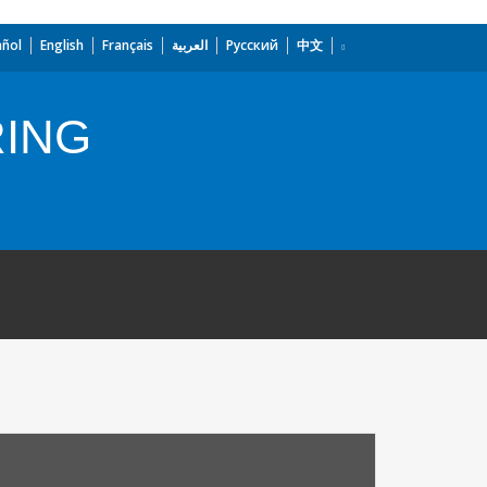
añol
English
Français
العربية
Русский
中文
RING