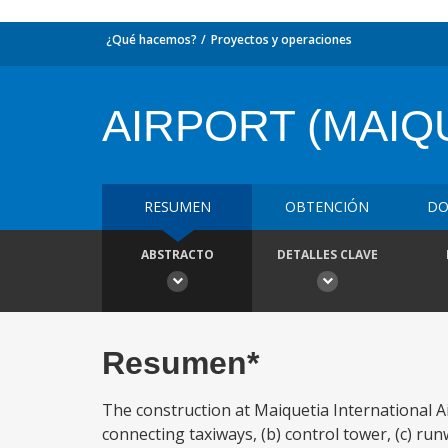
¿Qué hacemos?
Proyectos y operaciones
AIRPORT (MAIQ
RESUMEN
OBTENCIÓN
DO
ABSTRACTO
DETALLES CLAVE
Resumen*
The construction at Maiquetia International A
connecting taxiways, (b) control tower, (c) run