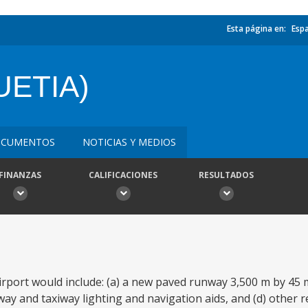
Esta página en:
Esp
UETIA)
CUMENTOS
NOTICIAS Y MEDIOS
FINANZAS
CALIFICACIONES
RESULTADOS
irport would include: (a) a new paved runway 3,500 m by 45 m
way and taxiway lighting and navigation aids, and (d) other re