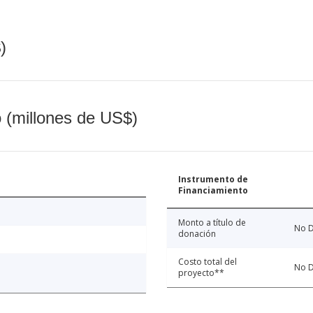
)
o (millones de US$)
Instrumento de
Financiamiento
Monto a título de
No D
donación
Costo total del
No D
proyecto**