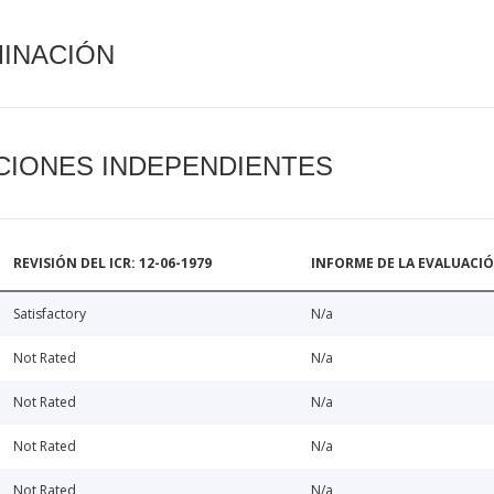
MINACIÓN
CIONES INDEPENDIENTES
REVISIÓN DEL ICR: 12-06-1979
INFORME DE LA EVALUACI
Satisfactory
N/a
Not Rated
N/a
Not Rated
N/a
Not Rated
N/a
Not Rated
N/a