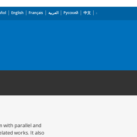
añol
English
Français
العربية
Русский
中文
 with parallel and
lated works. It also