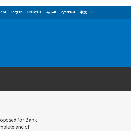
añol
English
Français
العربية
Русский
中文
proposed for Bank
omplete and of