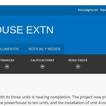
Esta página en:
Esp
USE EXTN
CUMENTOS
NOTICIAS Y MEDIOS
FINANZAS
CALIFICACIONES
RESULTADOS
with its three units is nearing completion. The project now 
the powerhouse to ten units, and the installation of unit 4 c