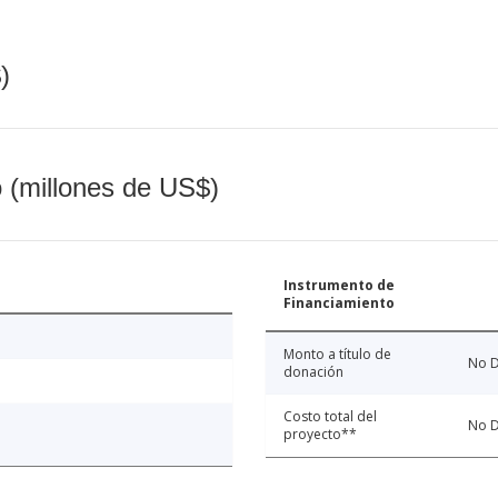
)
o (millones de US$)
Instrumento de
Financiamiento
Monto a título de
No D
donación
Costo total del
No D
proyecto**