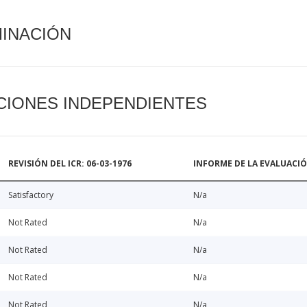
MINACIÓN
CIONES INDEPENDIENTES
REVISIÓN DEL ICR: 06-03-1976
INFORME DE LA EVALUACI
Satisfactory
N/a
Not Rated
N/a
Not Rated
N/a
Not Rated
N/a
Not Rated
N/a