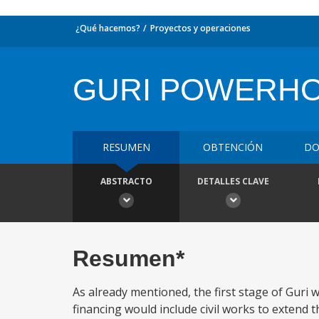
¿Qué hacemos?
Proyectos y operaciones
GURI POWERHO
RESUMEN
OBTENCIÓN
DO
ABSTRACTO
DETALLES CLAVE
Resumen*
As already mentioned, the first stage of Guri 
financing would include civil works to extend 