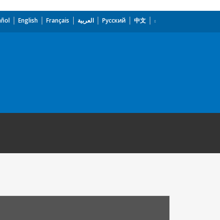
añol
English
Français
العربية
Русский
中文