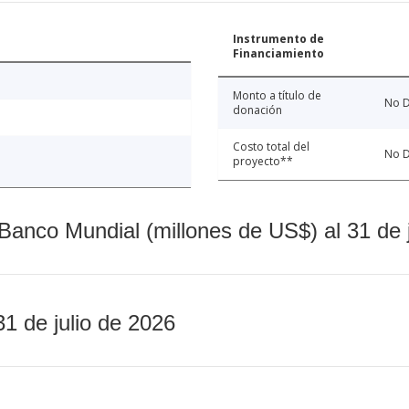
Instrumento de
Financiamiento
Monto a título de
No D
donación
Costo total del
No D
proyecto**
Banco Mundial (millones de US$) al 31 de 
31 de julio de 2026