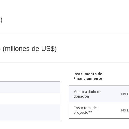
)
o (millones de US$)
Instrumento de
Financiamiento
Monto a título de
No D
donación
Costo total del
No D
proyecto**