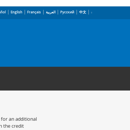
añol
English
Français
العربية
Русский
中文
for an additional
 the credit