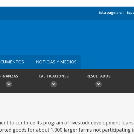
Esta página en:
Esp
CUMENTOS
NOTICIAS Y MEDIOS
FINANZAS
CALIFICACIONES
RESULTADOS
t to continue its program of livestock development loans 
rted goods for about 1,000 larger farms not participating in