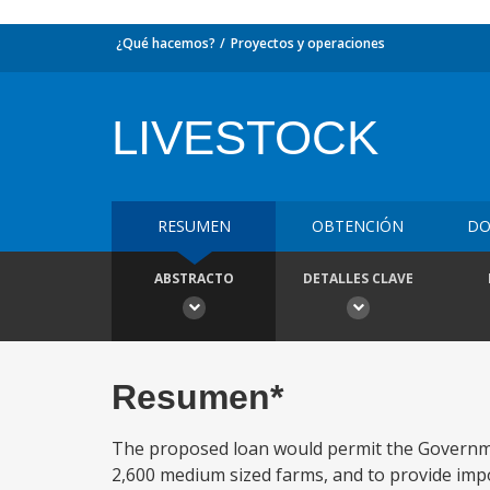
¿Qué hacemos?
Proyectos y operaciones
LIVESTOCK
RESUMEN
OBTENCIÓN
DO
ABSTRACTO
DETALLES CLAVE
Resumen*
The proposed loan would permit the Governmen
2,600 medium sized farms, and to provide impo