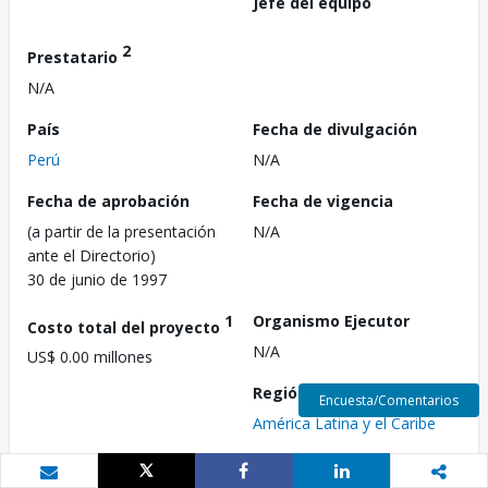
Jefe del equipo
2
Prestatario
N/A
País
Fecha de divulgación
Perú
N/A
Fecha de aprobación
Fecha de vigencia
(a partir de la presentación
N/A
ante el Directorio)
30 de junio de 1997
1
Organismo Ejecutor
Costo total del proyecto
N/A
US$ 0.00 millones
Región
Encuesta/Comentarios
América Latina y el Caribe
3
Aprobación FY