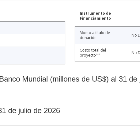
Instrumento de
Financiamiento
Monto a título de
No D
donación
Costo total del
No D
proyecto**
Banco Mundial (millones de US$) al 31 de 
31 de julio de 2026