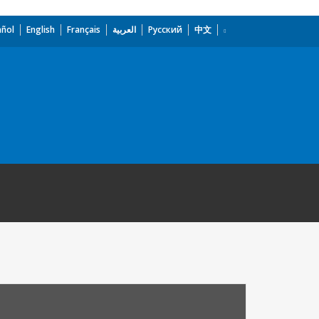
añol
English
Français
العربية
Русский
中文