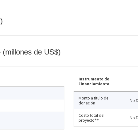
)
o (millones de US$)
Instrumento de
Financiamiento
Monto a título de
No D
donación
Costo total del
No D
proyecto**