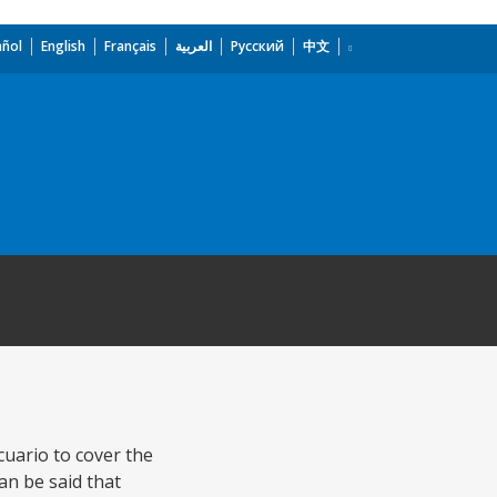
añol
English
Français
العربية
Русский
中文
cuario to cover the
an be said that