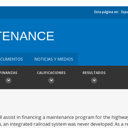
Esta página en:
Esp
TENANCE
CUMENTOS
NOTICIAS Y MEDIOS
FINANZAS
CALIFICACIONES
RESULTADOS
l assist in financing a maintenance program for the highwa
, an integrated railroad system was never developed. As a r