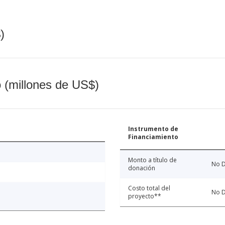
)
o (millones de US$)
Instrumento de
Financiamiento
Monto a título de
No D
donación
Costo total del
No D
proyecto**