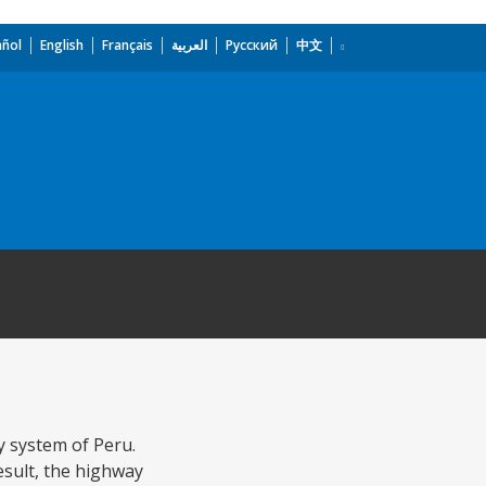
añol
English
Français
العربية
Русский
中文
y system of Peru.
esult, the highway