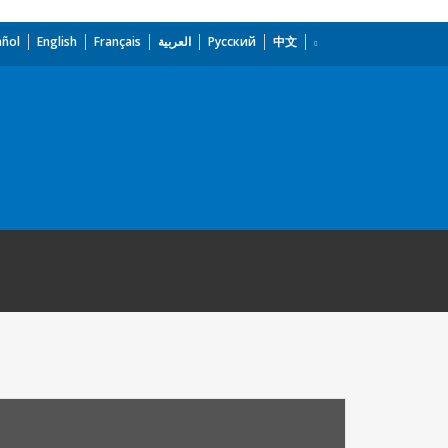
añol
English
Français
العربية
Русский
中文