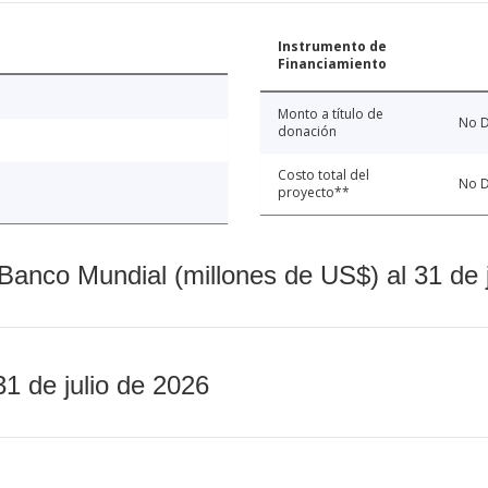
Instrumento de
Financiamiento
Monto a título de
No D
donación
Costo total del
No D
proyecto**
Banco Mundial (millones de US$) al 31 de 
31 de julio de 2026