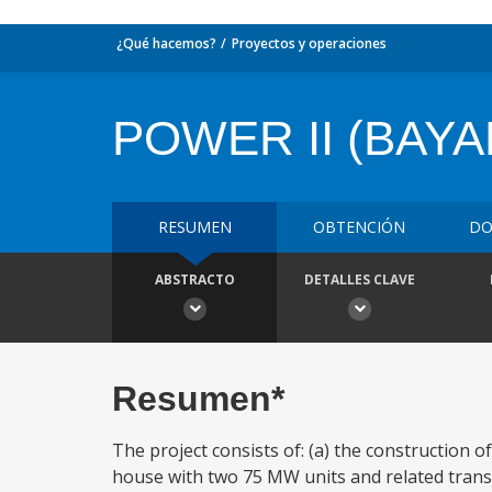
¿Qué hacemos?
Proyectos y operaciones
POWER II (BAYA
RESUMEN
OBTENCIÓN
DO
ABSTRACTO
DETALLES CLAVE
Resumen*
The project consists of: (a) the construction 
house with two 75 MW units and related transmi