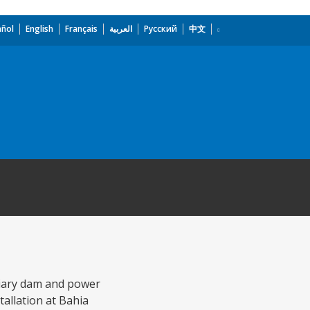
añol
English
Français
العربية
Русский
中文
iliary dam and power
tallation at Bahia