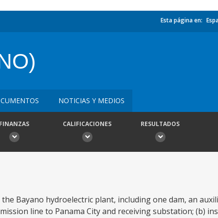
Esta página en:
Esp
NO)
CUMENTOS
NOTICIAS Y MEDIOS
FINANZAS
CALIFICACIONES
RESULTADOS
of the Bayano hydroelectric plant, including one dam, an aux
ssion line to Panama City and receiving substation; (b) ins