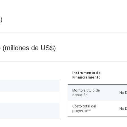
)
o (millones de US$)
Instrumento de
Financiamiento
Monto a título de
No D
donación
Costo total del
No D
proyecto**