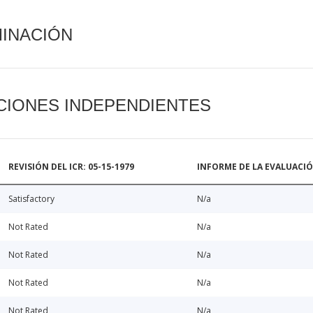
MINACIÓN
CIONES INDEPENDIENTES
REVISIÓN DEL ICR: 05-15-1979
INFORME DE LA EVALUACI
Satisfactory
N/a
Not Rated
N/a
Not Rated
N/a
Not Rated
N/a
Not Rated
N/a