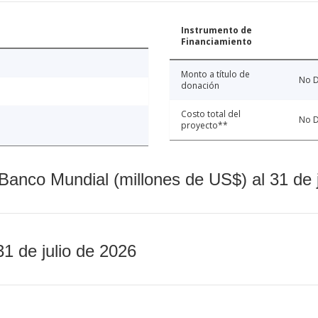
Instrumento de
Financiamiento
Monto a título de
No D
donación
Costo total del
No D
proyecto**
Banco Mundial (millones de US$) al 31 de 
31 de julio de 2026