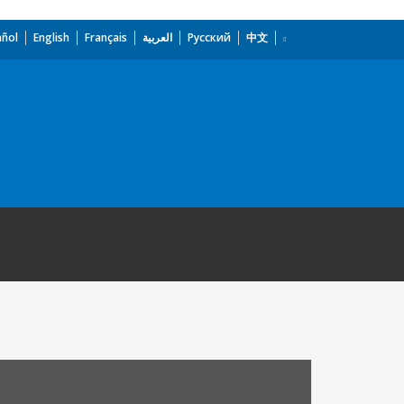
añol
English
Français
العربية
Русский
中文