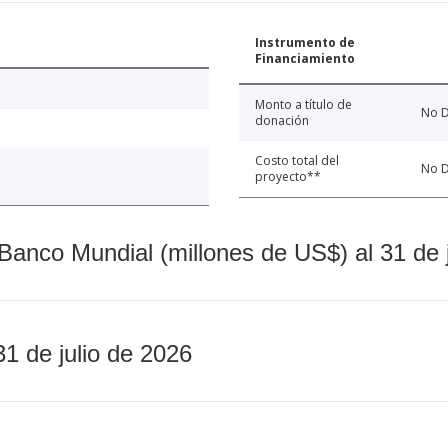
Instrumento de
Financiamiento
Monto a título de
No D
donación
Costo total del
No D
proyecto**
Banco Mundial (millones de US$) al 31 de 
31 de julio de 2026