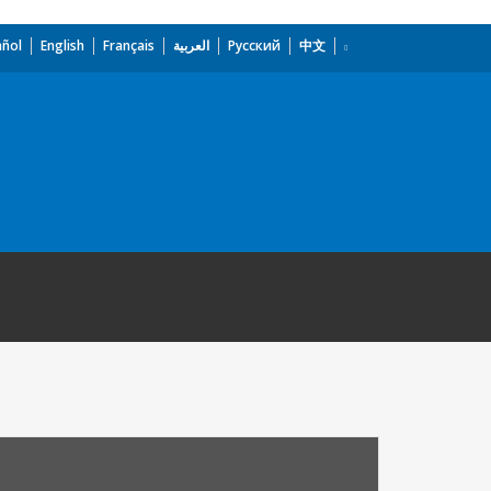
añol
English
Français
العربية
Русский
中文