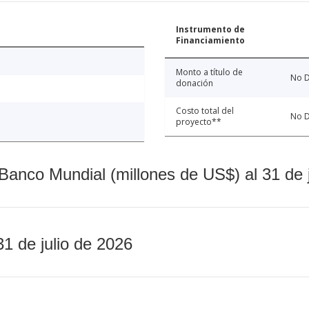
Instrumento de
Financiamiento
Monto a título de
No D
donación
Costo total del
No D
proyecto**
Banco Mundial (millones de US$) al 31 de 
31 de julio de 2026