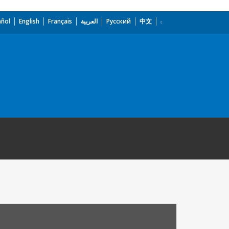
añol
English
Français
العربية
Русский
中文