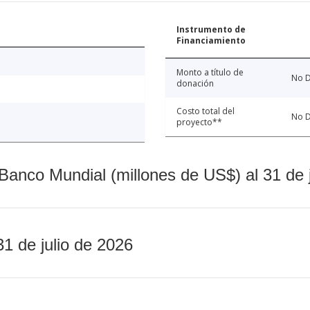
Instrumento de
Financiamiento
Monto a título de
No D
donación
Costo total del
No D
proyecto**
Banco Mundial (millones de US$) al 31 de 
31 de julio de 2026