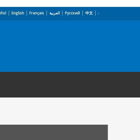
añol
English
Français
العربية
Русский
中文