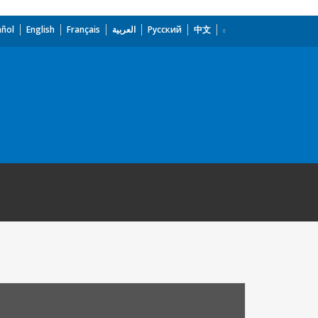
añol
English
Français
العربية
Русский
中文