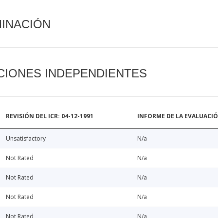
MINACIÓN
CIONES INDEPENDIENTES
REVISIÓN DEL ICR: 04-12-1991
INFORME DE LA EVALUACI
Unsatisfactory
N/a
Not Rated
N/a
Not Rated
N/a
Not Rated
N/a
Not Rated
N/a