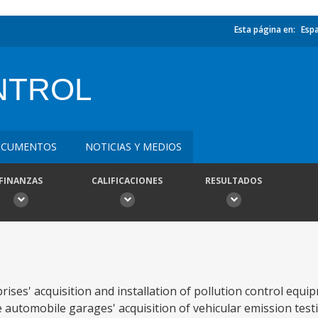
Esta página en:
Esp
NTROL
CUMENTOS
NOTICIAS Y MEDIOS
FINANZAS
CALIFICACIONES
RESULTADOS
prises' acquisition and installation of pollution control equ
te automobile garages' acquisition of vehicular emission test