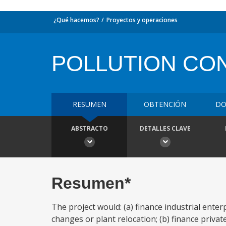
¿Qué hacemos?
Proyectos y operaciones
POLLUTION CO
RESUMEN
OBTENCIÓN
DO
ABSTRACTO
DETALLES CLAVE
Resumen*
The project would: (a) finance industrial enter
changes or plant relocation; (b) finance priva