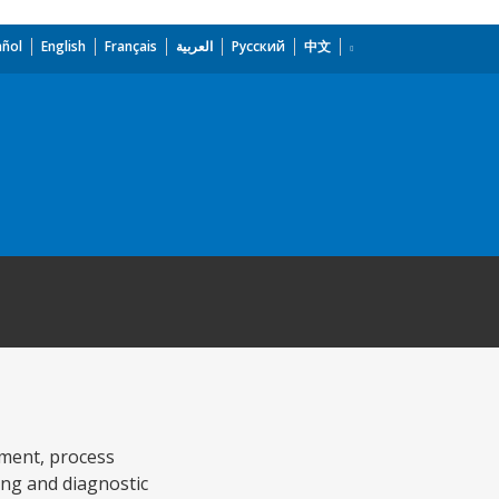
añol
English
Français
العربية
Русский
中文
ipment, process
ing and diagnostic