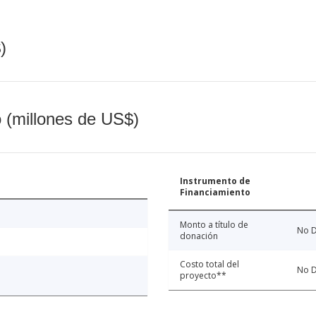
)
o (millones de US$)
Instrumento de
Financiamiento
Monto a título de
No D
donación
Costo total del
No D
proyecto**