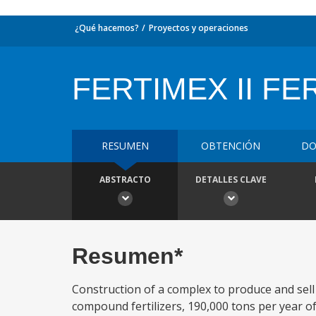
¿Qué hacemos?
Proyectos y operaciones
FERTIMEX II FER
RESUMEN
OBTENCIÓN
DO
ABSTRACTO
DETALLES CLAVE
Resumen*
Construction of a complex to produce and sel
compound fertilizers, 190,000 tons per year o