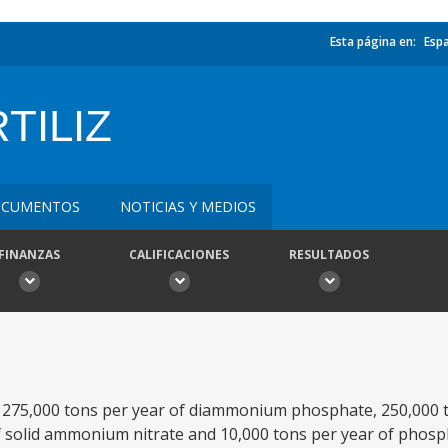
Esta página en:
Esp
TILIZ
CUMENTOS
NOTICIAS Y MEDIOS
FINANZAS
CALIFICACIONES
RESULTADOS
l 275,000 tons per year of diammonium phosphate, 250,000 t
f solid ammonium nitrate and 10,000 tons per year of phospho