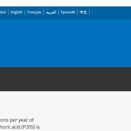
añol
English
Français
العربية
Русский
中文
ons per year of
ric acid (P205) is