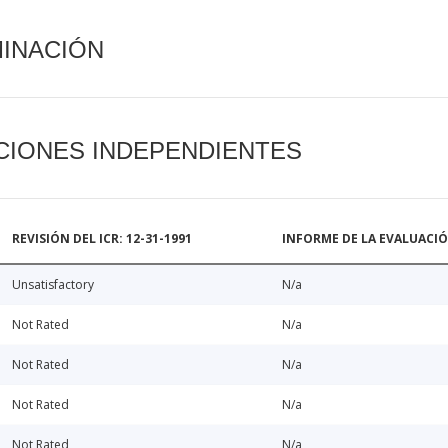
MINACIÓN
CIONES INDEPENDIENTES
REVISIÓN DEL ICR: 12-31-1991
INFORME DE LA EVALUACI
Unsatisfactory
N/a
Not Rated
N/a
Not Rated
N/a
Not Rated
N/a
Not Rated
N/a