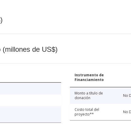
)
o (millones de US$)
Instrumento de
Financiamiento
Monto a título de
No D
donación
Costo total del
No D
proyecto**