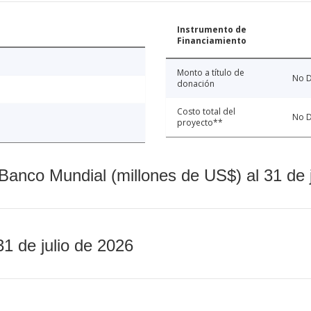
Instrumento de
Financiamiento
Monto a título de
No D
donación
Costo total del
No D
proyecto**
Banco Mundial (millones de US$) al 31 de 
31 de julio de 2026