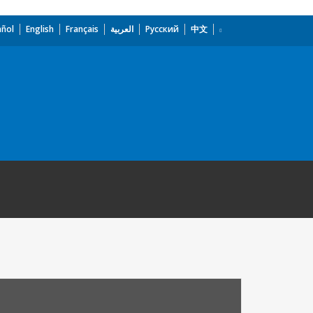
añol
English
Français
العربية
Русский
中文