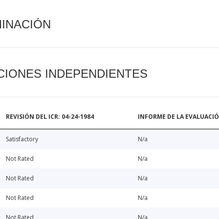
MINACIÓN
CIONES INDEPENDIENTES
REVISIÓN DEL ICR: 04-24-1984
INFORME DE LA EVALUACI
Satisfactory
N/a
Not Rated
N/a
Not Rated
N/a
Not Rated
N/a
Not Rated
N/a