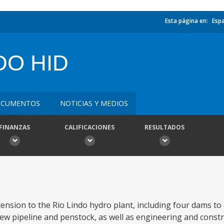
Esta página en:
Esp
DO HID
CUMENTOS
NOTICIAS Y MEDIOS
FINANZAS
CALIFICACIONES
RESULTADOS
tension to the Rio Lindo hydro plant, including four dams to 
new pipeline and penstock, as well as engineering and const