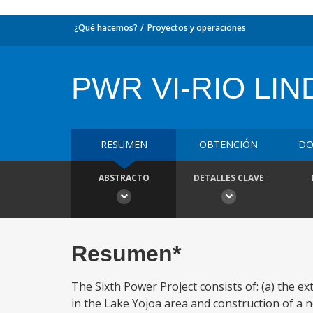
¿Qué hacemos?
Proyectos y operaciones
PWR VI-RIO LIN
RESUMEN
OBTENCIÓN
DO
ABSTRACTO
DETALLES CLAVE
Resumen*
The Sixth Power Project consists of: (a) the ex
in the Lake Yojoa area and construction of a 