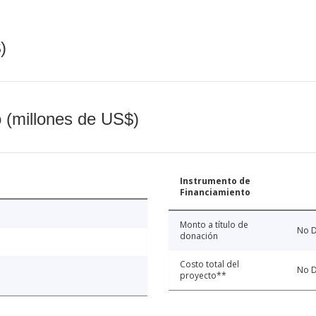
)
o (millones de US$)
Instrumento de
Financiamiento
Monto a título de
No D
donación
Costo total del
No D
proyecto**