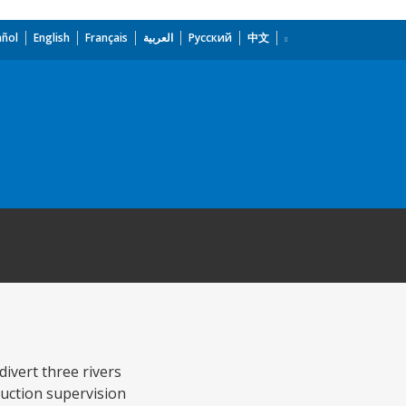
añol
English
Français
العربية
Русский
中文
divert three rivers
ruction supervision