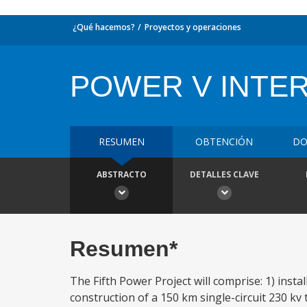
¿Qué hacemos?
Proyectos y operaciones
POWER V INTER
RESUMEN
OBTENCIÓN
DO
ABSTRACTO
DETALLES CLAVE
Resumen*
The Fifth Power Project will comprise: 1) insta
construction of a 150 km single-circuit 230 k