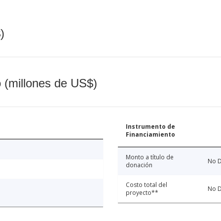
)
o (millones de US$)
Instrumento de
Financiamiento
Monto a título de
No D
donación
Costo total del
No D
proyecto**