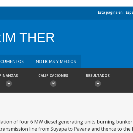
Esta página en:
Esp
IM THER
CUMENTOS
NOTICIAS Y MEDIOS
FINANZAS
CALIFICACIONES
RESULTADOS
llation of four 6 MW diesel generating units burning bunker C
v transmission line from Suyapa to Pavana and thence to the