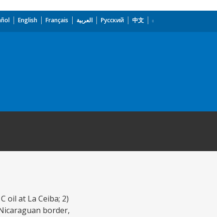
añol
English
Français
العربية
Русский
中文
 oil at La Ceiba; 2)
 Nicaraguan border,