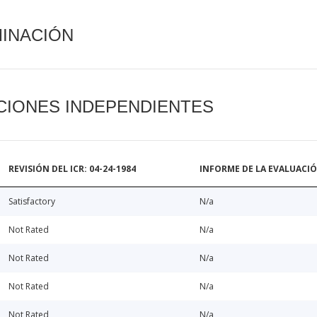
MINACIÓN
CIONES INDEPENDIENTES
REVISIÓN DEL ICR: 04-24-1984
INFORME DE LA EVALUACI
Satisfactory
N/a
Not Rated
N/a
Not Rated
N/a
Not Rated
N/a
Not Rated
N/a