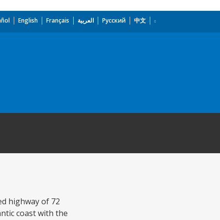
añol
English
Français
العربية
Русский
中文
ed highway of 72
ntic coast with the