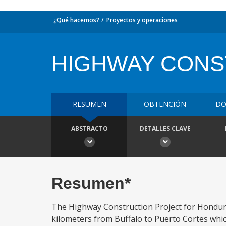
¿Qué hacemos?
Proyectos y operaciones
HIGHWAY CONS
RESUMEN
OBTENCIÓN
DO
ABSTRACTO
DETALLES CLAVE
Resumen*
The Highway Construction Project for Hondura
kilometers from Buffalo to Puerto Cortes which