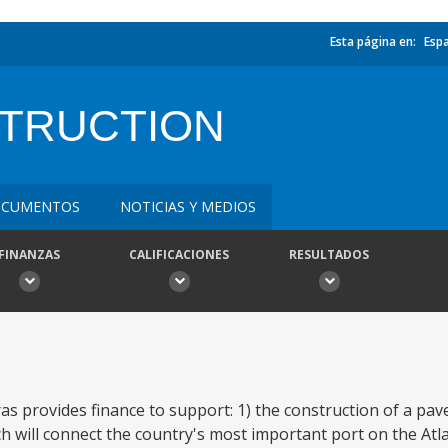
Esta página en:
Esp
TRUCTION
CUMENTOS
NOTICIAS Y MEDIOS
FINANZAS
CALIFICACIONES
RESULTADOS
s provides finance to support: 1) the construction of a pav
 will connect the country's most important port on the Atla