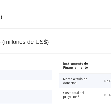
)
o (millones de US$)
Instrumento de
Financiamiento
Monto a título de
No D
donación
Costo total del
No D
proyecto**