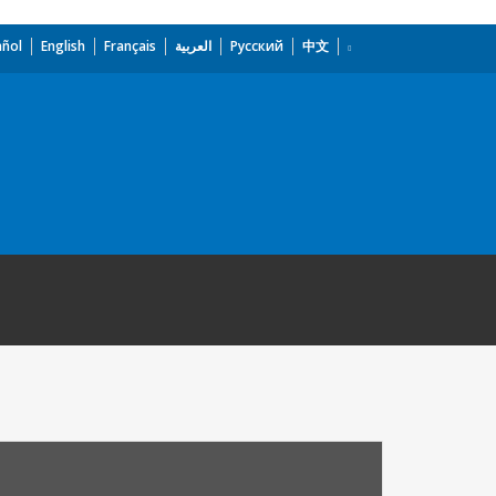
añol
English
Français
العربية
Русский
中文