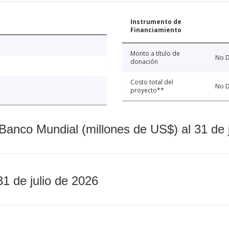
Instrumento de
Financiamiento
Monto a título de
No D
donación
Costo total del
No D
proyecto**
Banco Mundial (millones de US$) al 31 de 
31 de julio de 2026