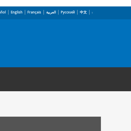
añol
English
Français
العربية
Русский
中文