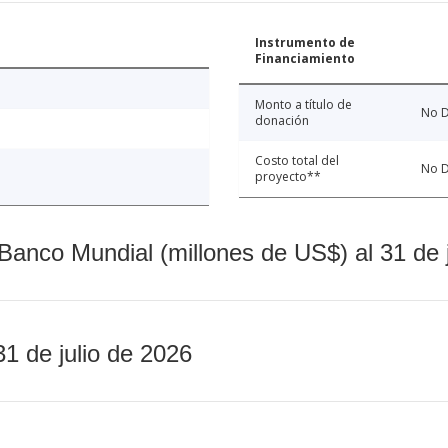
Instrumento de
Financiamiento
Monto a título de
No D
donación
Costo total del
No D
proyecto**
Banco Mundial (millones de US$) al 31 de 
31 de julio de 2026