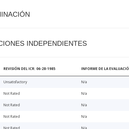
MINACIÓN
CIONES INDEPENDIENTES
REVISIÓN DEL ICR: 06-28-1985
INFORME DE LA EVALUACI
Unsatisfactory
N/a
Not Rated
N/a
Not Rated
N/a
Not Rated
N/a
Not Rated
N/a