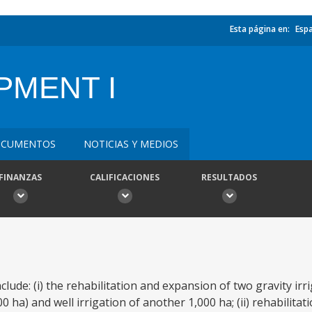
Esta página en:
Esp
PMENT I
CUMENTOS
NOTICIAS Y MEDIOS
FINANZAS
CALIFICACIONES
RESULTADOS
clude: (i) the rehabilitation and expansion of two gravity irr
0 ha) and well irrigation of another 1,000 ha; (ii) rehabilita