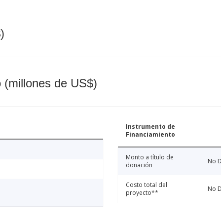
)
o (millones de US$)
Instrumento de
Financiamiento
Monto a título de
No D
donación
Costo total del
No D
proyecto**