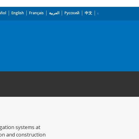
añol
English
Français
العربية
Русский
中文
igation systems at
tion and construction