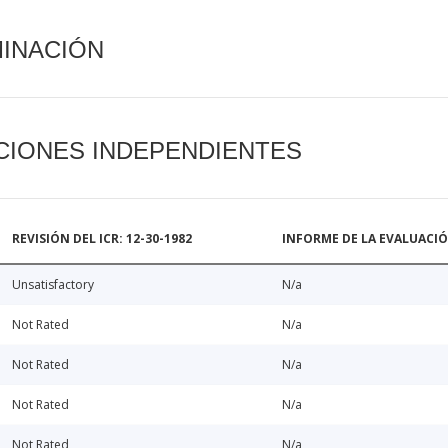
MINACIÓN
CIONES INDEPENDIENTES
REVISIÓN DEL ICR: 12-30-1982
INFORME DE LA EVALUACI
Unsatisfactory
N/a
Not Rated
N/a
Not Rated
N/a
Not Rated
N/a
Not Rated
N/a