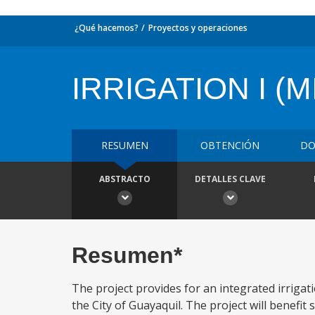
¿Qué hacemos?
Proyectos y operaciones
IRRIGATION I (
RESUMEN
OBTENCIÓN
DO
ABSTRACTO
DETALLES CLAVE
Resumen*
The project provides for an integrated irrigat
the City of Guayaquil. The project will benefit