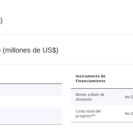
)
o (millones de US$)
Instrumento de
Financiamiento
Monto a título de
No D
donación
Costo total del
No D
proyecto**