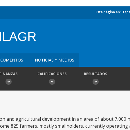
Esta página en:
Esp
MILAGR
CUMENTOS
NOTICIAS Y MEDIOS
FINANZAS
CALIFICACIONES
RESULTADOS
ion and agricultural development in an area of about 7,000 
 some 825 farmers, mostly smallholders, currently operating a