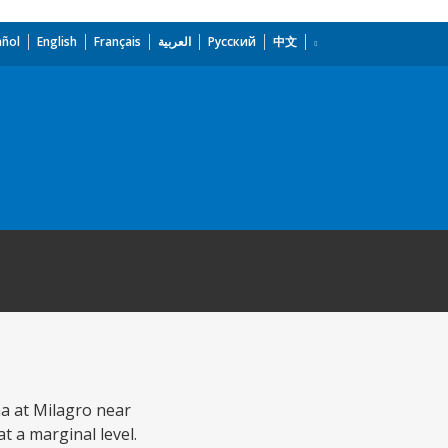
añol
English
Français
العربية
Русский
中文
ha at Milagro near
t a marginal level.