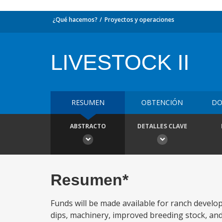
¿Qué hacemos?
Proyectos y operaciones
LIVESTOCK II
RESUMEN
OBTENCIÓN
DO
ABSTRACTO
DETALLES CLAVE
Resumen*
Funds will be made available for ranch develo
dips, machinery, improved breeding stock, and o