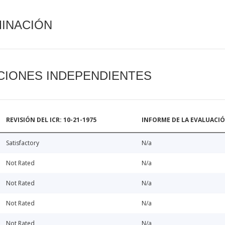
MINACIÓN
CIONES INDEPENDIENTES
REVISIÓN DEL ICR: 10-21-1975
INFORME DE LA EVALUACI
Satisfactory
N/a
Not Rated
N/a
Not Rated
N/a
Not Rated
N/a
Not Rated
N/a