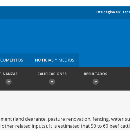
Esta página en:
Esp
CUMENTOS
NOTICIAS Y MEDIOS
FINANZAS
CALIFICACIONES
RESULTADOS
pment (land clearance, pasture renovation, fencing, water su
ther related inputs). It is estimated that 50 to 60 beef cattl