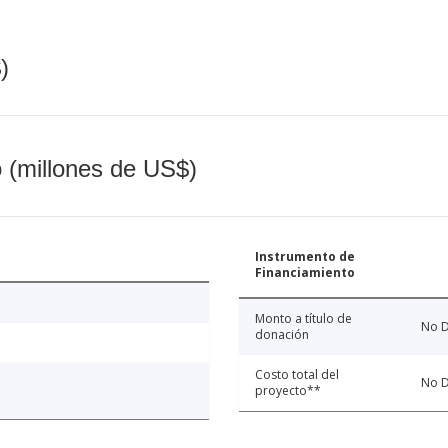
)
o (millones de US$)
Instrumento de
Financiamiento
Monto a título de
No D
donación
Costo total del
No D
proyecto**