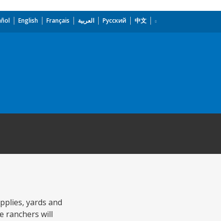
añol
English
Français
العربية
Русский
中文
pplies, yards and
e ranchers will