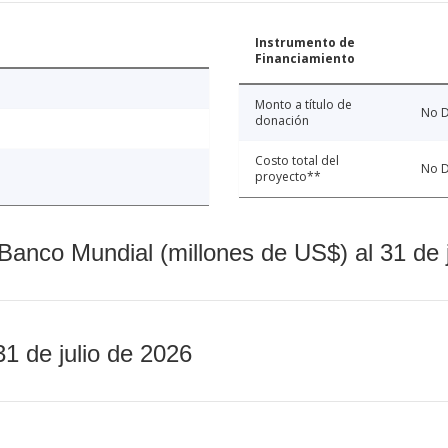
Instrumento de
Financiamiento
Monto a título de
No D
donación
Costo total del
No D
proyecto**
Banco Mundial (millones de US$) al 31 de 
31 de julio de 2026