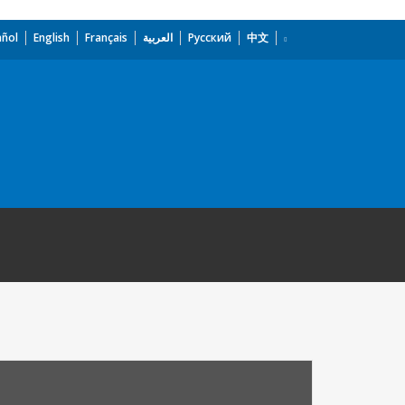
añol
English
Français
العربية
Русский
中文