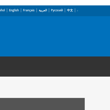
añol
English
Français
العربية
Русский
中文