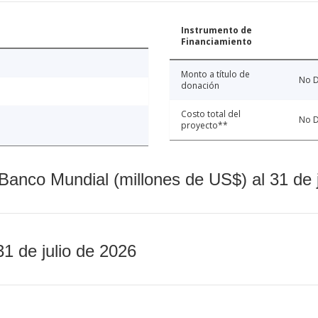
Instrumento de
Financiamiento
Monto a título de
No D
donación
Costo total del
No D
proyecto**
Banco Mundial (millones de US$) al 31 de 
31 de julio de 2026