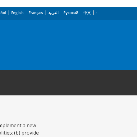
añol
English
Français
العربية
Русский
中文
 implement a new
ties; (b) provide