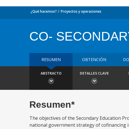
¿Qué hacemos?
Proyectos y operaciones
CO- SECONDAR
RESUMEN
OBTENCIÓN
DO
ABSTRACTO
DETALLES CLAVE
Resumen*
The objectives of the Secondary Education Pro
national government strategy of cofinancing i