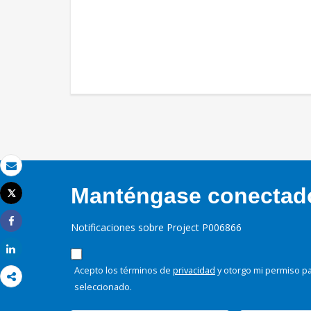
Correo electrónico
Manténgase conectado,
Tweet
Imprimir
Notificaciones sobre Project P006866
Share
Share
Acepto los términos de
privacidad
y otorgo mi permiso pa
seleccionado.