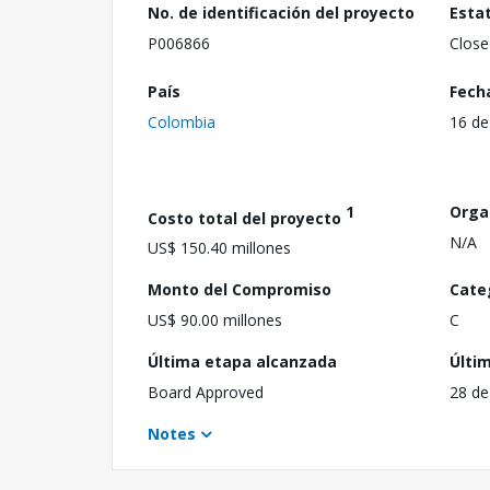
No. de identificación del proyecto
Esta
P006866
Close
País
Fech
Colombia
16 de
1
Orga
Costo total del proyecto
N/A
US$ 150.40 millones
Monto del Compromiso
Cate
US$ 90.00 millones
C
Última etapa alcanzada
Últi
Board Approved
28 de
Notes