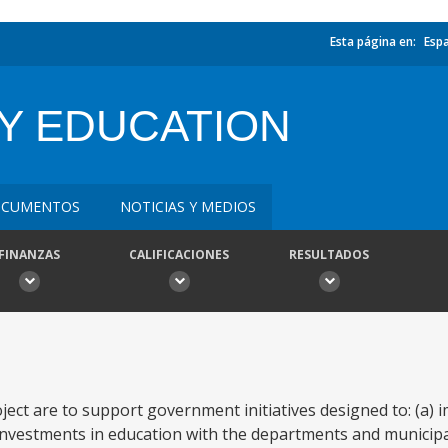
Esta página en:
Esp
Y EDUCATION
CUMENTOS
NOTICIAS Y MEDIOS
FINANZAS
CALIFICACIONES
RESULTADOS
ject are to support government initiatives designed to: (a)
nvestments in education with the departments and municipali