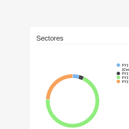
Sectores
FY1
(Cen
FY1
FY1
FY17