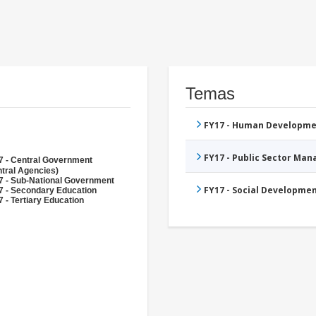
Temas
FY17 - Human Developme
FY17 - Public Sector Ma
7 - Central Government
tral Agencies)
7 - Sub-National Government
FY17 - Social Developme
7 - Secondary Education
 - Tertiary Education