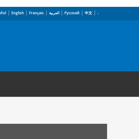
añol
English
Français
العربية
Русский
中文