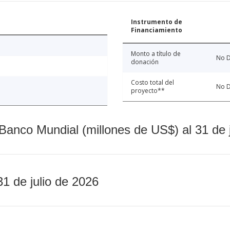
Instrumento de
Financiamiento
Monto a título de
No D
donación
Costo total del
No D
proyecto**
Banco Mundial (millones de US$) al 31 de 
31 de julio de 2026