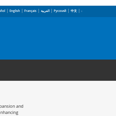
añol
English
Français
العربية
Русский
中文
xpansion and
 enhancing