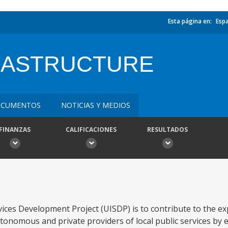
Esta página en:
Esp
RASTRUCTURE
CUMENTOS
NOTICIAS Y MEDIOS
FINANZAS
CALIFICACIONES
RESULTADOS
vices Development Project (UISDP) is to contribute to the e
 autonomous and private providers of local public services by