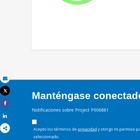
Correo electrónico
Tweet
Manténgase conectado,
Imprimir
Share
Notificaciones sobre Project P006861
Share
Acepto los términos de
privacidad
y otorgo mi permiso pa
seleccionado.