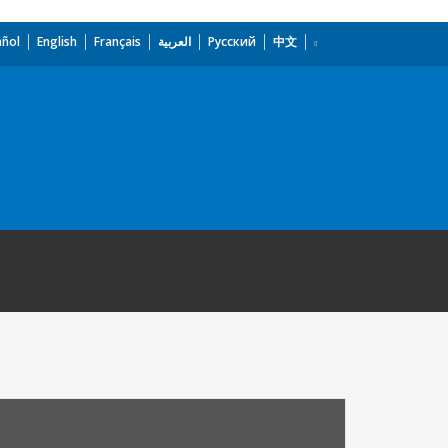
añol
English
Français
العربية
Русский
中文