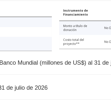
Instrumento de
Financiamiento
Monto a título de
No D
donación
Costo total del
No D
proyecto**
Banco Mundial (millones de US$) al 31 de 
31 de julio de 2026