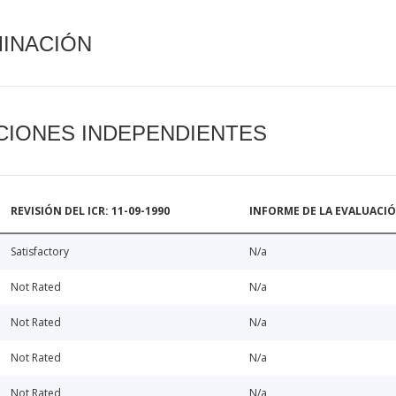
MINACIÓN
CIONES INDEPENDIENTES
REVISIÓN DEL ICR: 11-09-1990
INFORME DE LA EVALUACI
Satisfactory
N/a
Not Rated
N/a
Not Rated
N/a
Not Rated
N/a
Not Rated
N/a