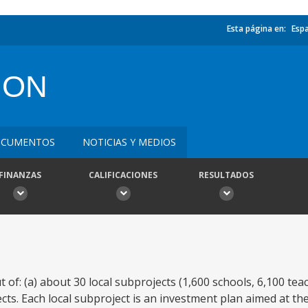
Esta página en:
Esp
ION
CUMENTOS
NOTICIAS Y MEDIOS
FINANZAS
CALIFICACIONES
RESULTADOS
 of: (a) about 30 local subprojects (1,600 schools, 6,100 te
jects. Each local subproject is an investment plan aimed at t