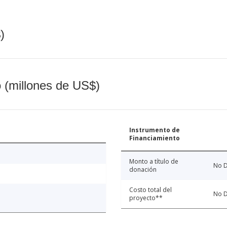
)
o (millones de US$)
Instrumento de
Financiamiento
Monto a título de
No D
donación
Costo total del
No D
proyecto**