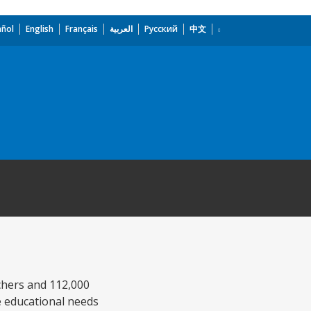
añol
English
Français
العربية
Русский
中文
achers and 112,000
he educational needs