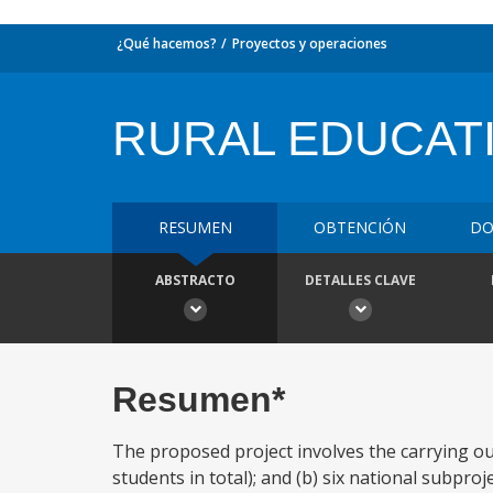
¿Qué hacemos?
Proyectos y operaciones
RURAL EDUCAT
RESUMEN
OBTENCIÓN
DO
ABSTRACTO
DETALLES CLAVE
Resumen*
The proposed project involves the carrying out
students in total); and (b) six national subpro