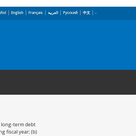
añol
English
Français
العربية
Русский
中文
y long-term debt
 fiscal year; (b)