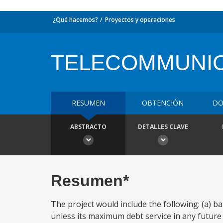
¿Qué hacemos?
Proyectos y operaciones
TELECOMMUNIC
RESUMEN
OBTENCIÓN
DO
ABSTRACTO
DETALLES CLAVE
Resumen*
The project would include the following: (a)
unless its maximum debt service in any future y