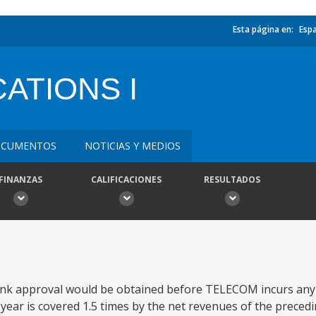
Esta página en:
Esp
ATIONS I
CUMENTOS
NOTICIAS Y MEDIOS
FINANZAS
CALIFICACIONES
RESULTADOS
 bank approval would be obtained before TELECOM incurs an
ear is covered 1.5 times by the net revenues of the preceding