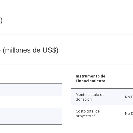
)
o (millones de US$)
Instrumento de
Financiamiento
Monto a título de
No D
donación
Costo total del
No D
proyecto**