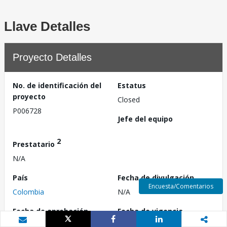
Llave Detalles
Proyecto Detalles
No. de identificación del
Estatus
proyecto
Closed
P006728
Jefe del equipo
2
Prestatario
N/A
País
Fecha de divulgación
Encuesta/Comentarios
Colombia
N/A
Fecha de aprobación
Fecha de vigencia
(a partir de la presentación
29 de diciembre de 1971