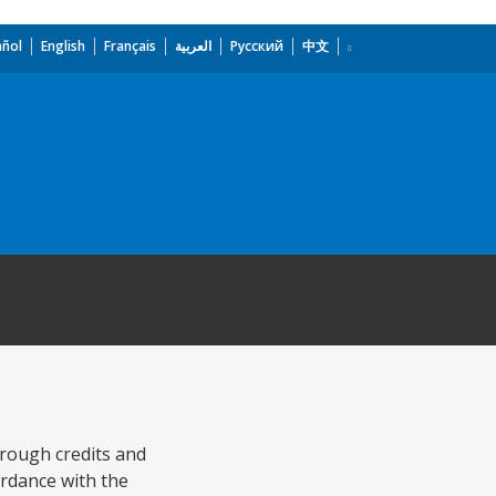
añol
English
Français
العربية
Русский
中文
rough credits and
ordance with the