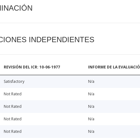
MINACIÓN
CIONES INDEPENDIENTES
REVISIÓN DEL ICR: 10-06-1977
INFORME DE LA EVALUACI
Satisfactory
N/a
Not Rated
N/a
Not Rated
N/a
Not Rated
N/a
Not Rated
N/a