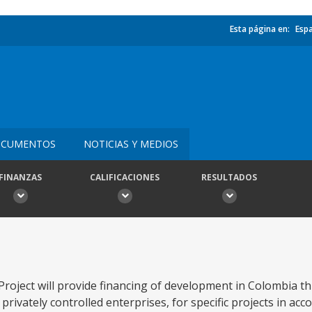
Esta página en:
Esp
CUMENTOS
NOTICIAS Y MEDIOS
FINANZAS
CALIFICACIONES
RESULTADOS
ject will provide financing of development in Colombia th
rivately controlled enterprises, for specific projects in acc