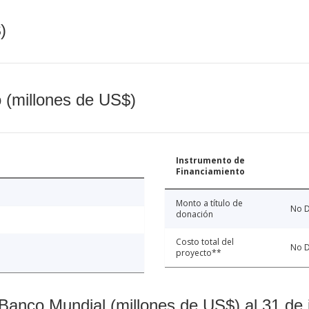
)
o (millones de US$)
Instrumento de
Financiamiento
Monto a título de
No D
donación
Costo total del
No D
proyecto**
Banco Mundial (millones de US$) al 31 de 