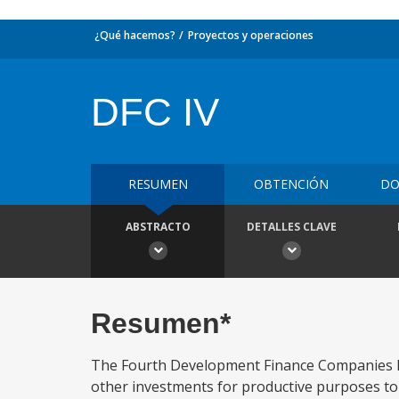
¿Qué hacemos?
Proyectos y operaciones
DFC IV
RESUMEN
OBTENCIÓN
DO
ABSTRACTO
DETALLES CLAVE
Resumen*
The Fourth Development Finance Companies Pro
other investments for productive purposes to p